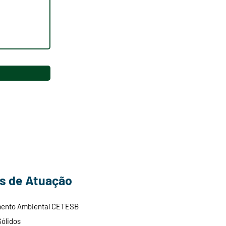
s de Atuação
mento Ambie
ntal CETESB
Sólidos