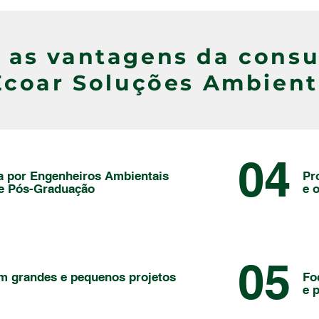
 as vantagens da consu
Ecoar Soluções Ambient
04
a por Engenheiros Ambientais
Pr
e Pós-Graduação
e 
05
m grandes e pequenos projetos
Fo
e 