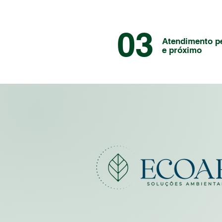
03
Atendimento p
e próximo