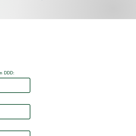
a
m DDD: