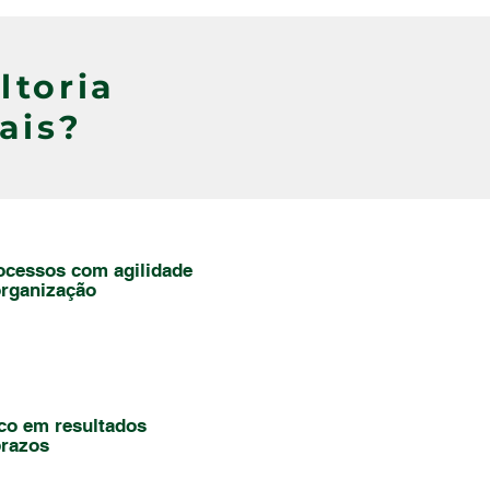
ltoria
ais?
ocessos com agilidade
organização
co em resultados
prazos